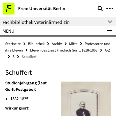
Springe
Service-
Freie Universität Berlin
direkt
Navigation
zu
Fachbibliothek Veterinärmedizin
Inhalt
MENÜ
Startseite
Bibliothek
Archiv
Mitte
Professoren und
ihre Eleven
Eleven des Ernst Friedrich Gurlt, 1818-1868
A-Z
S
Schuffert
Schuffert
Studienjahrgang (laut
Gurlt-Festgabe):
1832-1835
Wirkungsort: