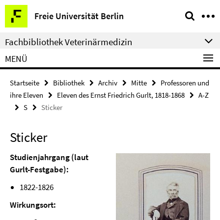
Springe
Service-
Freie Universität Berlin
direkt
Navigation
zu
Fachbibliothek Veterinärmedizin
Inhalt
MENÜ
Startseite
Bibliothek
Archiv
Mitte
Professoren und
ihre Eleven
Eleven des Ernst Friedrich Gurlt, 1818-1868
A-Z
S
Sticker
Sticker
Studienjahrgang (laut
Gurlt-Festgabe):
1822-1826
Wirkungsort: