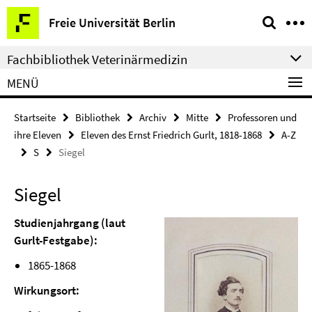
Springe
Service-
Freie Universität Berlin
direkt
Navigation
zu
Fachbibliothek Veterinärmedizin
Inhalt
MENÜ
Startseite
Bibliothek
Archiv
Mitte
Professoren und
ihre Eleven
Eleven des Ernst Friedrich Gurlt, 1818-1868
A-Z
S
Siegel
Siegel
Studienjahrgang (laut
Gurlt-Festgabe):
1865-1868
Wirkungsort: