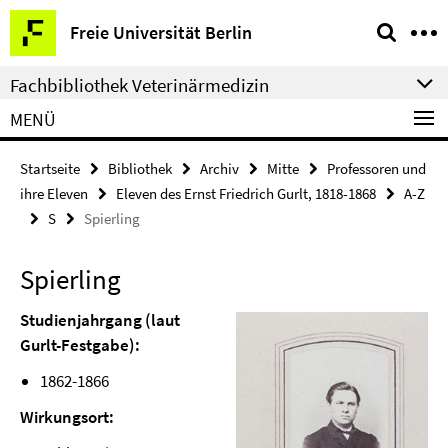
Springe
Service-
Freie Universität Berlin
direkt
Navigation
zu
Fachbibliothek Veterinärmedizin
Inhalt
MENÜ
Startseite
Bibliothek
Archiv
Mitte
Professoren und
ihre Eleven
Eleven des Ernst Friedrich Gurlt, 1818-1868
A-Z
S
Spierling
Spierling
Studienjahrgang (laut
Gurlt-Festgabe):
1862-1866
Wirkungsort: