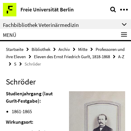
Springe
Service-
Freie Universität Berlin
direkt
Navigation
zu
Fachbibliothek Veterinärmedizin
Inhalt
MENÜ
Startseite
Bibliothek
Archiv
Mitte
Professoren und
ihre Eleven
Eleven des Ernst Friedrich Gurlt, 1818-1868
A-Z
S
Schröder
Schröder
Studienjahrgang (laut
Gurlt-Festgabe):
1861-1865
Wirkungsort: