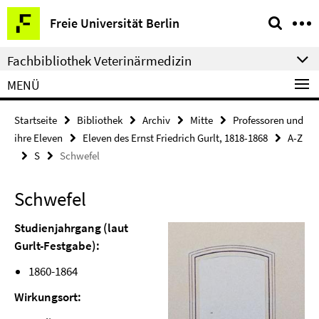
Springe
Service-
Freie Universität Berlin
direkt
Navigation
zu
Fachbibliothek Veterinärmedizin
Inhalt
MENÜ
Startseite
Bibliothek
Archiv
Mitte
Professoren und
ihre Eleven
Eleven des Ernst Friedrich Gurlt, 1818-1868
A-Z
S
Schwefel
Schwefel
Studienjahrgang (laut
Gurlt-Festgabe):
1860-1864
Wirkungsort: