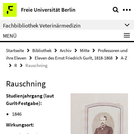
Springe
Service-
Freie Universität Berlin
direkt
Navigation
zu
Fachbibliothek Veterinärmedizin
Inhalt
MENÜ
Startseite
Bibliothek
Archiv
Mitte
Professoren und
ihre Eleven
Eleven des Ernst Friedrich Gurlt, 1818-1868
A-Z
R
Rauschning
Rauschning
Studienjahrgang (laut
Gurlt-Festgabe):
1846
Wirkungsort: