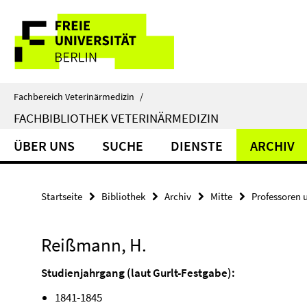
Springe
Service-
direkt
zu
Navigation
Inhalt
Fachbereich Veterinärmedizin
/
FACHBIBLIOTHEK VETERINÄRMEDIZIN
ÜBER UNS
SUCHE
DIENSTE
ARCHIV
Startseite
Bibliothek
Archiv
Mitte
Professoren 
Reißmann, H.
Studienjahrgang (laut Gurlt-Festgabe):
1841-1845