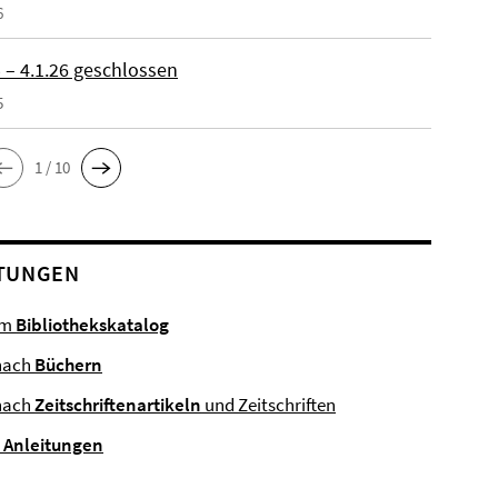
6
 – 4.1.26 geschlossen
5
1 / 10
TUNGEN
im
Bibliothekskatalog
nach
Büchern
nach
Zeitschriftenartikeln
und Zeitschriften
e
Anleitungen