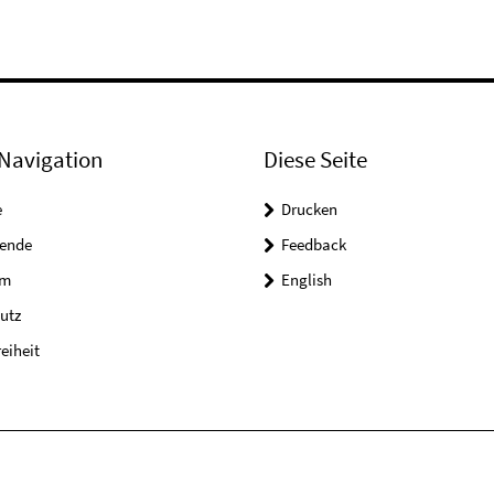
Navigation
Diese Seite
e
Drucken
tende
Feedback
um
English
utz
reiheit