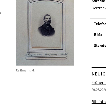
Adresse
Oertzenw
/
Telefo
E-Mail
Stand­
Reißmann, H.
NEUIG
Frühere
29.06.202
Biblioth