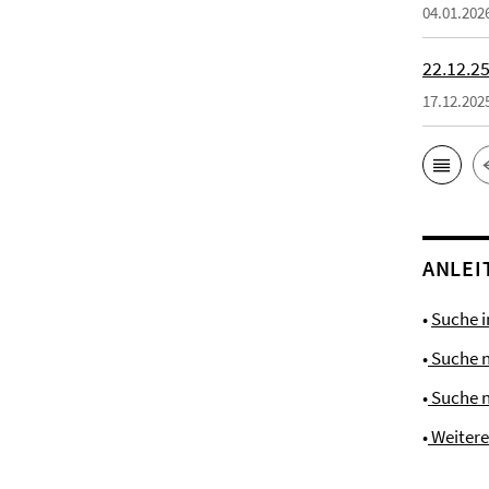
04.01.202
22.12.25
17.12.202
ANLEI
•
Suche 
•
Suche 
•
Suche 
•
Weiter