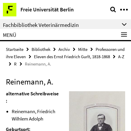
Springe
Service-
Freie Universität Berlin
direkt
Navigation
zu
Fachbibliothek Veterinärmedizin
Inhalt
MENÜ
Startseite
Bibliothek
Archiv
Mitte
Professoren und
ihre Eleven
Eleven des Ernst Friedrich Gurlt, 1818-1868
A-Z
R
Reinemann, A.
Reinemann, A.
alternative Schreibweise
:
Reinemann, Friedrich
Wilhlem Adolph
Geburtsort: