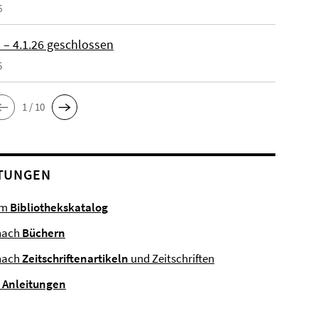
6
 – 4.1.26 geschlossen
5
1 / 10
TUNGEN
im
Bibliothekskatalog
nach
Büchern
nach
Zeitschriftenartikeln
und Zeitschriften
e
Anleitungen