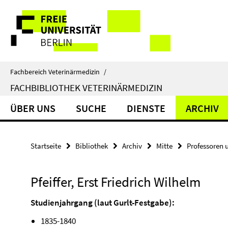
Springe
Service-
direkt
zu
Navigation
Inhalt
Fachbereich Veterinärmedizin
/
FACHBIBLIOTHEK VETERINÄRMEDIZIN
ÜBER UNS
SUCHE
DIENSTE
ARCHIV
Startseite
Bibliothek
Archiv
Mitte
Professoren 
Pfeiffer, Erst Friedrich Wilhelm
Studienjahrgang (laut Gurlt-Festgabe):
1835-1840