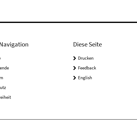
Navigation
Diese Seite
e
Drucken
tende
Feedback
um
English
utz
reiheit