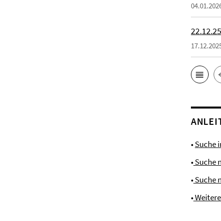
04.01.202
22.12.25
17.12.202
ANLEI
•
Suche 
•
Suche 
•
Suche 
•
Weiter