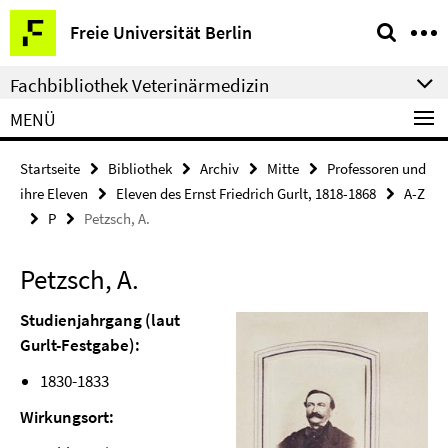
Springe
Service-
Freie Universität Berlin
direkt
Navigation
zu
Fachbibliothek Veterinärmedizin
Inhalt
MENÜ
Startseite
Bibliothek
Archiv
Mitte
Professoren und
ihre Eleven
Eleven des Ernst Friedrich Gurlt, 1818-1868
A-Z
P
Petzsch, A.
Petzsch, A.
Studienjahrgang (laut
Gurlt-Festgabe):
1830-1833
Wirkungsort: