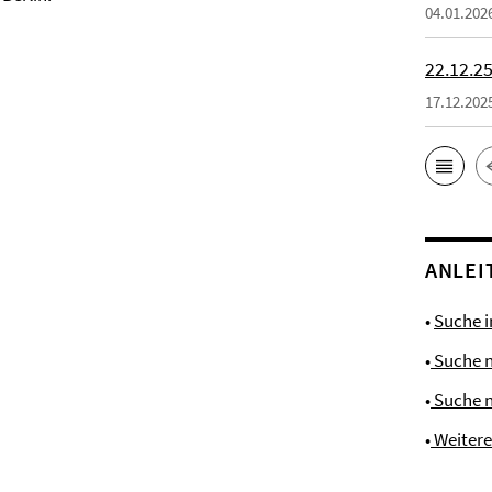
04.01.202
22.12.25
17.12.202
ANLEI
•
Suche 
•
Suche 
•
Suche 
•
Weiter