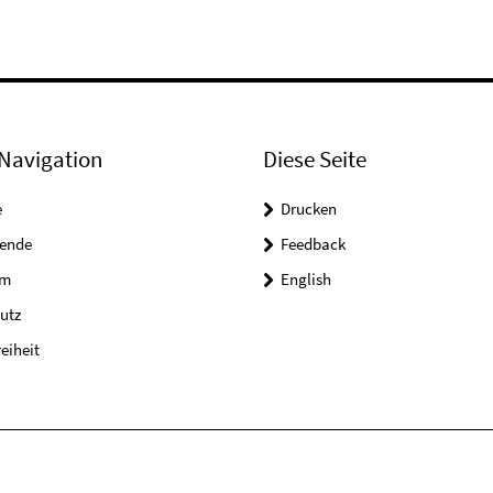
Navigation
Diese Seite
e
Drucken
tende
Feedback
um
English
utz
reiheit