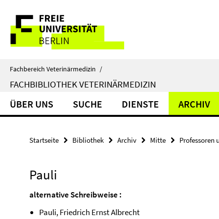
Springe
Service-
direkt
zu
Navigation
Inhalt
Fachbereich Veterinärmedizin
/
FACHBIBLIOTHEK VETERINÄRMEDIZIN
ÜBER UNS
SUCHE
DIENSTE
ARCHIV
Startseite
Bibliothek
Archiv
Mitte
Professoren 
Pauli
alternative Schreibweise :
Pauli, Friedrich Ernst Albrecht