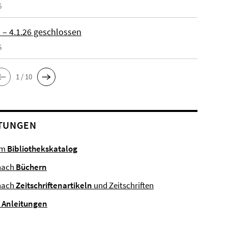
6
 – 4.1.26 geschlossen
5
1 / 10
TUNGEN
im
Bibliothekskatalog
nach
Büchern
nach
Zeitschriftenartikeln
und Zeitschriften
e
Anleitungen