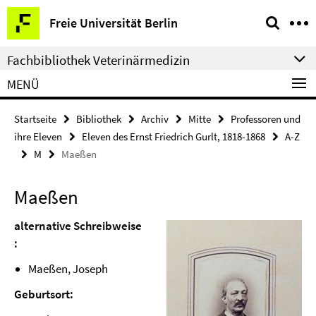
Springe
Service-
Freie Universität Berlin
direkt
Navigation
zu
Fachbibliothek Veterinärmedizin
Inhalt
MENÜ
Startseite
Bibliothek
Archiv
Mitte
Professoren und
ihre Eleven
Eleven des Ernst Friedrich Gurlt, 1818-1868
A-Z
M
Maeßen
Maeßen
alternative Schreibweise
:
Maeßen, Joseph
Geburtsort: