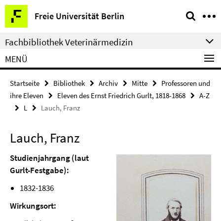
Springe
Service-
Freie Universität Berlin
direkt
Navigation
zu
Fachbibliothek Veterinärmedizin
Inhalt
MENÜ
Startseite
Bibliothek
Archiv
Mitte
Professoren und
ihre Eleven
Eleven des Ernst Friedrich Gurlt, 1818-1868
A-Z
L
Lauch, Franz
Lauch, Franz
Studienjahrgang (laut
Gurlt-Festgabe):
1832-1836
Wirkungsort: