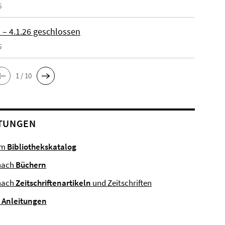
6
 – 4.1.26 geschlossen
5
1 / 10
TUNGEN
im
Bibliothekskatalog
nach
Büchern
nach
Zeitschriftenartikeln
und Zeitschriften
e
Anleitungen