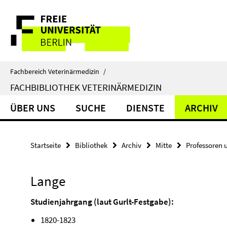
Springe
Service-
direkt
zu
Navigation
Inhalt
Fachbereich Veterinärmedizin
/
FACHBIBLIOTHEK VETERINÄRMEDIZIN
ÜBER UNS
SUCHE
DIENSTE
ARCHIV
Startseite
Bibliothek
Archiv
Mitte
Professoren 
Lange
Studienjahrgang (laut Gurlt-Festgabe):
1820-1823