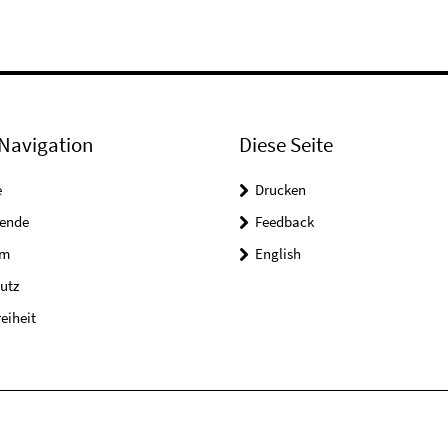
Navigation
Diese Seite
e
Drucken
tende
Feedback
um
English
utz
reiheit