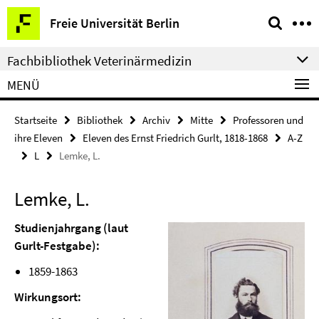
Springe
Service-
Freie Universität Berlin
direkt
Navigation
zu
Fachbibliothek Veterinärmedizin
Inhalt
MENÜ
Startseite
Bibliothek
Archiv
Mitte
Professoren und
ihre Eleven
Eleven des Ernst Friedrich Gurlt, 1818-1868
A-Z
L
Lemke, L.
Lemke, L.
Studienjahrgang (laut
Gurlt-Festgabe):
1859-1863
Wirkungsort: