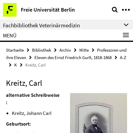
Springe
Service-
Freie Universität Berlin
direkt
Navigation
zu
Fachbibliothek Veterinärmedizin
Inhalt
MENÜ
Startseite
Bibliothek
Archiv
Mitte
Professoren und
ihre Eleven
Eleven des Ernst Friedrich Gurlt, 1818-1868
A-Z
K
Kreitz, Carl
Kreitz, Carl
alternative Schreibweise
:
Kreitz, Johann Carl
Geburtsort: