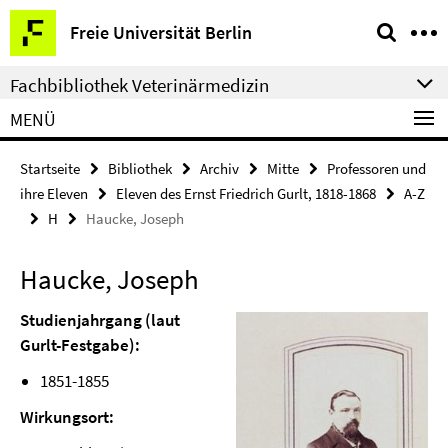
Springe
Service-
Freie Universität Berlin
direkt
Navigation
zu
Fachbibliothek Veterinärmedizin
Inhalt
MENÜ
Startseite
Bibliothek
Archiv
Mitte
Professoren und
ihre Eleven
Eleven des Ernst Friedrich Gurlt, 1818-1868
A-Z
H
Haucke, Joseph
Haucke, Joseph
Studienjahrgang (laut
Gurlt-Festgabe):
1851-1855
Wirkungsort: