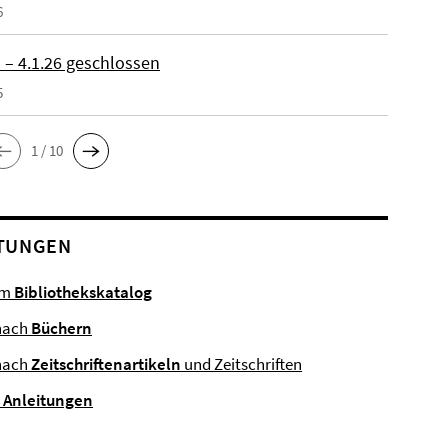
6
 – 4.1.26 geschlossen
5
1 / 10
TUNGEN
im
Bibliothekskatalog
nach
Büchern
nach
Zeitschriftenartikeln
und Zeitschriften
e
Anleitungen