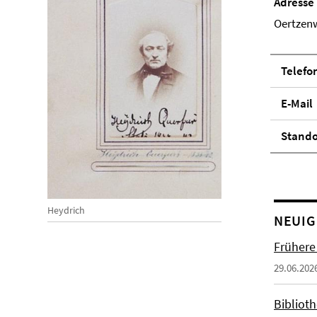
Adresse
Oertzenw
Telefo
E-Mail
Stand­
Heydrich
NEUIG
Frühere
29.06.202
Biblioth