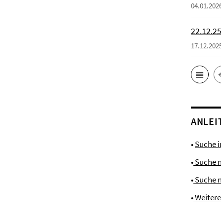
04.01.202
22.12.25
17.12.202
ANLEI
•
Suche 
•
Suche 
•
Suche 
•
Weiter