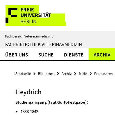
Springe
Service-
direkt
zu
Navigation
Inhalt
Fachbereich Veterinärmedizin
/
FACHBIBLIOTHEK VETERINÄRMEDIZIN
ÜBER UNS
SUCHE
DIENSTE
ARCHIV
Startseite
Bibliothek
Archiv
Mitte
Professoren 
Heydrich
Studienjahrgang (laut Gurlt-Festgabe):
1838-1842