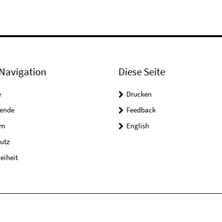
Navigation
Diese Seite
e
Drucken
tende
Feedback
um
English
utz
reiheit