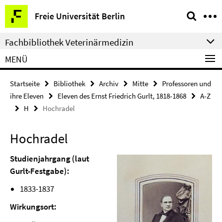
Springe
Service-
Freie Universität Berlin
direkt
Navigation
zu
Fachbibliothek Veterinärmedizin
Inhalt
MENÜ
Startseite
Bibliothek
Archiv
Mitte
Professoren und
ihre Eleven
Eleven des Ernst Friedrich Gurlt, 1818-1868
A-Z
H
Hochradel
Hochradel
Studienjahrgang (laut
Gurlt-Festgabe):
1833-1837
Wirkungsort: