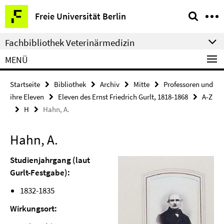
Springe
Service-
Freie Universität Berlin
direkt
Navigation
zu
Fachbibliothek Veterinärmedizin
Inhalt
MENÜ
Startseite
Bibliothek
Archiv
Mitte
Professoren und
ihre Eleven
Eleven des Ernst Friedrich Gurlt, 1818-1868
A-Z
H
Hahn, A.
Hahn, A.
Studienjahrgang (laut
Gurlt-Festgabe):
1832-1835
Wirkungsort: