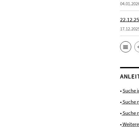
04.01.202
22.12.25
17.12.202
ANLEI
•
Suche 
•
Suche 
•
Suche 
•
Weiter