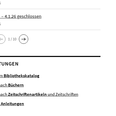
6
 – 4.1.26 geschlossen
5
1 / 10
TUNGEN
im
Bibliothekskatalog
nach
Büchern
nach
Zeitschriftenartikeln
und Zeitschriften
e
Anleitungen