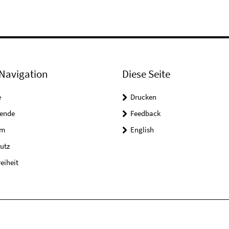
Navigation
Diese Seite
e
Drucken
tende
Feedback
um
English
utz
reiheit