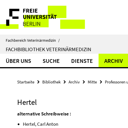
Springe
Service-
direkt
zu
Navigation
Inhalt
Fachbereich Veterinärmedizin
/
FACHBIBLIOTHEK VETERINÄRMEDIZIN
ÜBER UNS
SUCHE
DIENSTE
ARCHIV
Startseite
Bibliothek
Archiv
Mitte
Professoren 
Hertel
alternative Schreibweise :
Hertel, Carl Anton