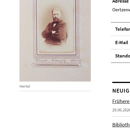
Adresse
Oertzenw
Telefo
E-Mail
Stand­
Hertel
NEUIG
Frühere
29.06.202
Biblioth