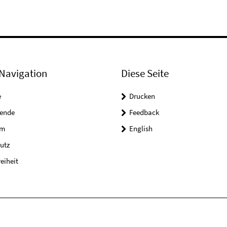
Navigation
Diese Seite
e
Drucken
tende
Feedback
um
English
utz
reiheit