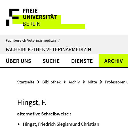
Springe
Service-
direkt
zu
Navigation
Inhalt
Fachbereich Veterinärmedizin
/
FACHBIBLIOTHEK VETERINÄRMEDIZIN
ÜBER UNS
SUCHE
DIENSTE
ARCHIV
Startseite
Bibliothek
Archiv
Mitte
Professoren 
Hingst, F.
alternative Schreibweise :
Hingst, Friedrich Siegismund Christian