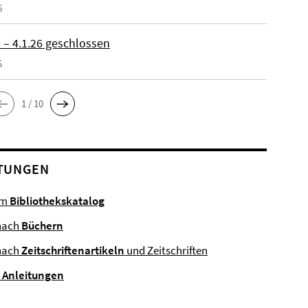
6
 – 4.1.26 geschlossen
5
1 / 10
TUNGEN
im
Bibliothekskatalog
nach
Büchern
nach
Zeitschriftenartikeln
und Zeitschriften
e
Anleitungen