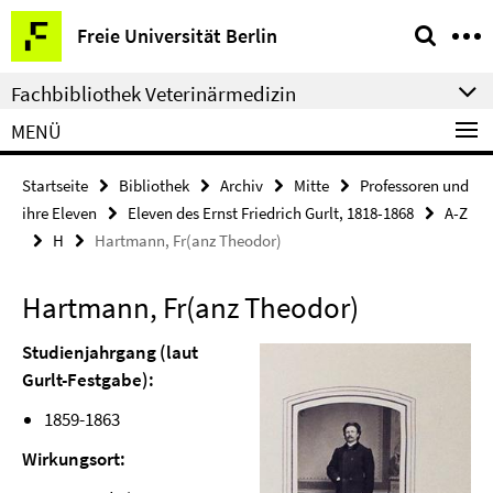
Springe
Service-
Freie Universität Berlin
direkt
Navigation
zu
Fachbibliothek Veterinärmedizin
Inhalt
MENÜ
Startseite
Bibliothek
Archiv
Mitte
Professoren und
ihre Eleven
Eleven des Ernst Friedrich Gurlt, 1818-1868
A-Z
H
Hartmann, Fr(anz Theodor)
Hartmann, Fr(anz Theodor)
Studienjahrgang (laut
Gurlt-Festgabe):
1859-1863
Wirkungsort: