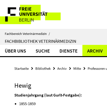
Springe
Service-
direkt
zu
Navigation
Inhalt
Fachbereich Veterinärmedizin
/
FACHBIBLIOTHEK VETERINÄRMEDIZIN
ÜBER UNS
SUCHE
DIENSTE
ARCHIV
Startseite
Bibliothek
Archiv
Mitte
Professoren 
Hewig
Studienjahrgang (laut Gurlt-Festgabe):
1855-1859