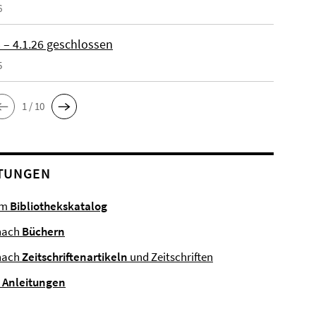
6
 – 4.1.26 geschlossen
5
1 / 10
TUNGEN
im
Bibliothekskatalog
nach
Büchern
nach
Zeitschriftenartikeln
und Zeitschriften
e
Anleitungen