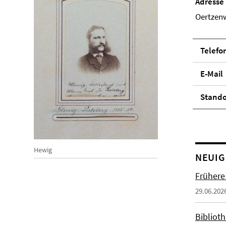
Adresse
Oertzenw
Telefo
E-Mail
Stand­
Hewig
NEUIG
Frühere
29.06.202
Biblioth