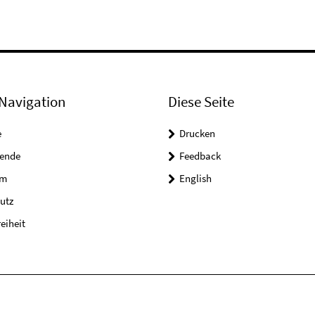
Navigation
Diese Seite
e
Drucken
tende
Feedback
um
English
utz
reiheit