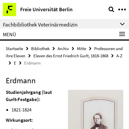
Springe
Service-
Freie Universität Berlin
direkt
Navigation
zu
Fachbibliothek Veterinärmedizin
Inhalt
MENÜ
Startseite
Bibliothek
Archiv
Mitte
Professoren und
ihre Eleven
Eleven des Ernst Friedrich Gurlt, 1818-1868
A-Z
E
Erdmann
Erdmann
Studienjahrgang (laut
Gurlt-Festgabe):
1821-1824
Wirkungsort: