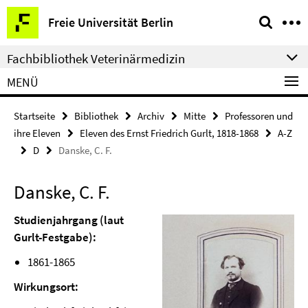
Springe
Service-
Freie Universität Berlin
direkt
Navigation
zu
Fachbibliothek Veterinärmedizin
Inhalt
MENÜ
Startseite
Bibliothek
Archiv
Mitte
Professoren und
ihre Eleven
Eleven des Ernst Friedrich Gurlt, 1818-1868
A-Z
D
Danske, C. F.
Danske, C. F.
Studienjahrgang (laut
Gurlt-Festgabe):
1861-1865
Wirkungsort: