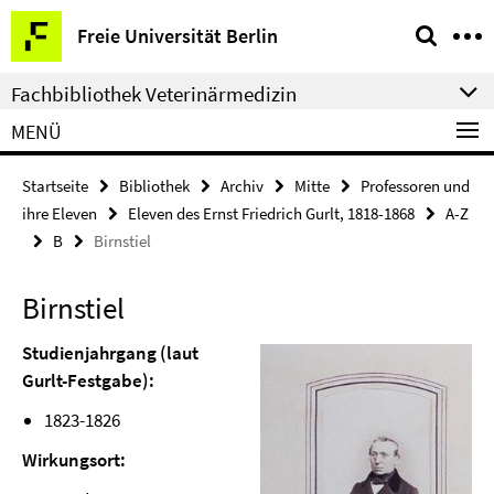
Springe
Service-
Freie Universität Berlin
direkt
Navigation
zu
Fachbibliothek Veterinärmedizin
Inhalt
MENÜ
Startseite
Bibliothek
Archiv
Mitte
Professoren und
ihre Eleven
Eleven des Ernst Friedrich Gurlt, 1818-1868
A-Z
B
Birnstiel
Birnstiel
Studienjahrgang (laut
Gurlt-Festgabe):
1823-1826
Wirkungsort: