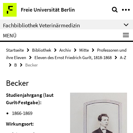
Springe
Service-
Freie Universität Berlin
direkt
Navigation
zu
Fachbibliothek Veterinärmedizin
Inhalt
MENÜ
Startseite
Bibliothek
Archiv
Mitte
Professoren und
ihre Eleven
Eleven des Ernst Friedrich Gurlt, 1818-1868
A-Z
B
Becker
Becker
Studienjahrgang (laut
Gurlt-Festgabe):
1866-1869
Wirkungsort: