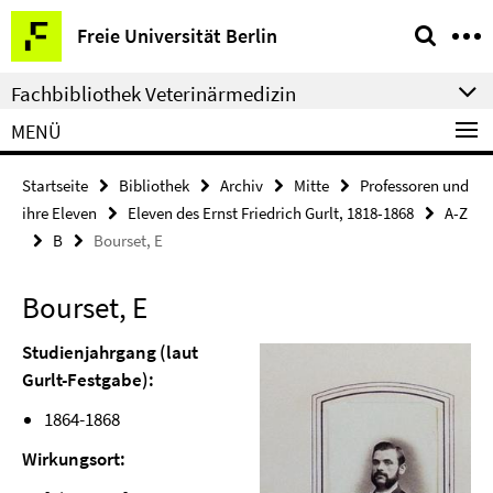
Springe
Service-
Freie Universität Berlin
direkt
Navigation
zu
Fachbibliothek Veterinärmedizin
Inhalt
MENÜ
Startseite
Bibliothek
Archiv
Mitte
Professoren und
ihre Eleven
Eleven des Ernst Friedrich Gurlt, 1818-1868
A-Z
B
Bourset, E
Bourset, E
Studienjahrgang (laut
Gurlt-Festgabe):
1864-1868
Wirkungsort: