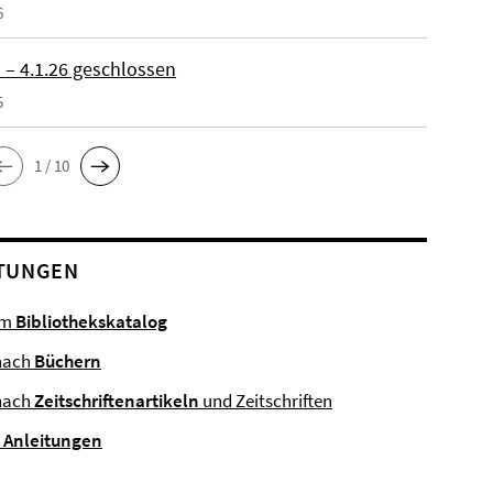
6
 – 4.1.26 geschlossen
5
1 / 10
TUNGEN
im
Bibliothekskatalog
nach
Büchern
nach
Zeitschriftenartikeln
und Zeitschriften
e
Anleitungen