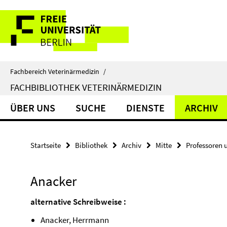
Springe
Service-
direkt
zu
Navigation
Inhalt
Fachbereich Veterinärmedizin
/
FACHBIBLIOTHEK VETERINÄRMEDIZIN
ÜBER UNS
SUCHE
DIENSTE
ARCHIV
Startseite
Bibliothek
Archiv
Mitte
Professoren 
Anacker
alternative Schreibweise :
Anacker, Herrmann