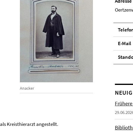
Adresse
Oertzenw
Telefo
E-Mail
Stand­
Anacker
NEUIG
Frühere
29.06.202
ls Kreisthierarzt angestellt.
Biblioth