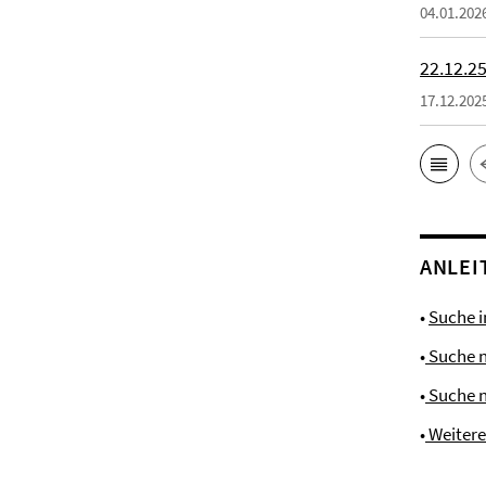
04.01.202
22.12.25
17.12.202
ANLEI
•
Suche 
•
Suche 
•
Suche 
•
Weiter