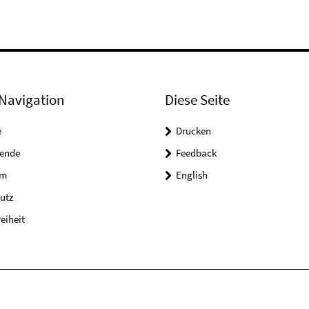
Navigation
Diese Seite
e
Drucken
tende
Feedback
um
English
utz
reiheit