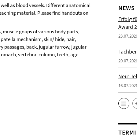
well as blood vessels. Different anatomical
NEWS
eaching material. Please find handouts on
Erfolg f
Award 2
ts, muscle goups of various body parts,
23.07.202
patella mechanism, skin/ hide, hair,
 passages, back, jugular furrow, jugular
Fachber
 stomach, vertebral column, teeth, age
20.07.202
Neu: Je
16.07.202
TERMI