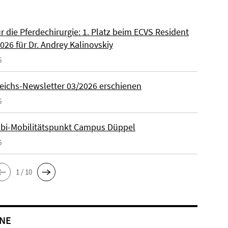
ür die Pferdechirurgie: 1. Platz beim ECVS Resident
026 für Dr. Andrey Kalinovskiy
6
eichs-Newsletter 03/2026 erschienen
6
lbi-Mobilitätspunkt Campus Düppel
6
1 / 10
NE