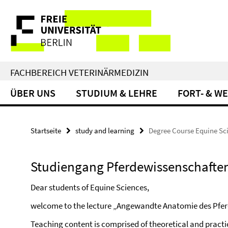
Springe
Service-
direkt
zu
Navigation
Inhalt
FACHBEREICH VETERINÄRMEDIZIN
ÜBER UNS
STUDIUM & LEHRE
FORT- & W
Startseite
study and learning
Degree Course Equine Sc
Studiengang Pferdewissenschafte
Dear students of Equine Sciences,
welcome to the lecture „Angewandte Anatomie des Pfer
Teaching content is comprised of theoretical and practic