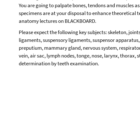
You are going to palpate bones, tendons and muscles as 
specimens are at your disposal to enhance theoretical t
anatomy lectures on BLACKBOARD.
Please expect the following key subjects: skeleton, join
ligaments, suspensory ligaments, suspensor apparatus, 
preputium, mammary gland, nervous system, respiratory
vein, air sac, lymph nodes, tonge, nose, larynx, thorax,
determination by teeth examination.