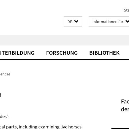
Sta
DE
Informationen für
EITERBILDUNG
FORSCHUNG
BIBLIOTHEK
iences
n
des“.
al parts, including examining live horses.