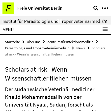
Springe
Service-
Freie Universität Berlin
direkt
Navigation
zu
Institut für Parasitologie und Tropenveterinärmedizin
Inhalt
MENÜ
Startseite
Über uns
Zentrum für Infektionsmedizin
Parasitologie und Tropenveterinärmedizin
News
Scholars
at risk - Wenn Wissenschaftler fliehen müssen
Scholars at risk - Wenn
Wissenschaftler fliehen müssen
Der sudanesische Veterinärmediziner
Khalid Mohammedsalih von der
Universität Nyala, Sudan, forscht als