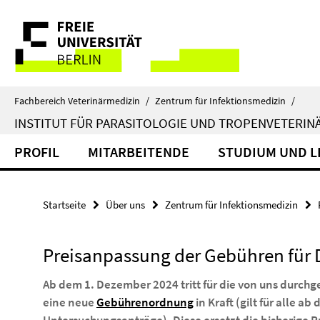
Springe
Service-
direkt
zu
Navigation
Inhalt
Fachbereich Veterinärmedizin
/
Zentrum für Infektionsmedizin
/
INSTITUT FÜR PARASITOLOGIE UND TROPENVETERIN
PROFIL
MITARBEITENDE
STUDIUM UND L
Startseite
Über uns
Zentrum für Infektionsmedizin
Preisanpassung der Gebühren für 
Ab dem 1. Dezember 2024 tritt für die von uns durch
eine neue
Gebührenordnung
in Kraft (gilt für alle a