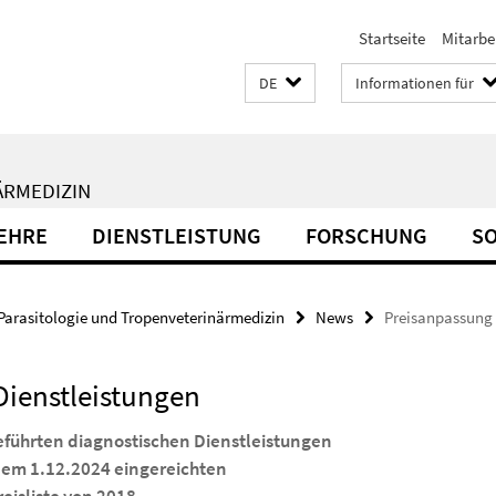
Startseite
Mitarbe
DE
Informationen für
ÄRMEDIZIN
EHRE
DIENSTLEISTUNG
FORSCHUNG
S
Parasitologie und Tropenveterinärmedizin
News
Preisanpassung 
Dienstleistungen
geführten diagnostischen Dienstleistungen
b dem 1.12.2024 eingereichten