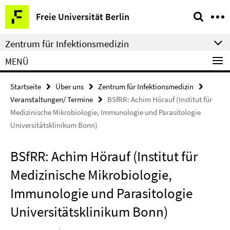
Springe
Service-
Freie Universität Berlin
direkt
Navigation
zu
Zentrum für Infektionsmedizin
Inhalt
MENÜ
Startseite
Über uns
Zentrum für Infektionsmedizin
Veranstaltungen/ Termine
BSfRR: Achim Hörauf (Institut für
Medizinische Mikrobiologie, Immunologie und Parasitologie
Universitätsklinikum Bonn)
BSfRR: Achim Hörauf (Institut für
Medizinische Mikrobiologie,
Immunologie und Parasitologie
Universitätsklinikum Bonn)