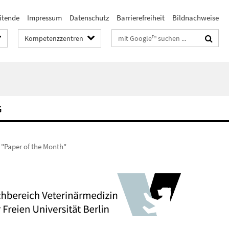
itende
Impressum
Datenschutz
Barrierefreiheit
Bildnachweise
Suchbegriffe
Kompetenzzentren
G
t "Paper of the Month"