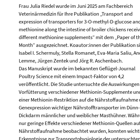
Frau Julia Riedel wurde im Juni 2025 am Fachbereich
Veterinärmedizin für Ihre Publikation „Transport and
expression of transporters for 3-O-methyl-D-glucose and
methionine along the intestine of broiler chickens recei
different methionine supplements“ mit dem „Paper of t
Month“ ausgezeichnet. Koautor:innen der Publikation s
Isabel I. Schermuly, Stella Romanet, Eva-Maria Saliu, A
Lemme, Jürgen Zentek und Jörg R. Aschenbach.
Das Manuskript wurde im bekannten Geflügel-Journal
Poultry Science mit einem Impact-Faktor von 4,2
veröffentlicht. Die Studie untersuchte die Auswirkungen
Vorfütterung verschiedener Methionin-Supplemente un
einer Methionin-Restriktion auf die Nährstoffaufnahme
Genexpression wichtiger Nährstofftransporter im Dünn-
Dickdarm männlicher und weiblicher Masthühner. Wäh
nur geringe Effekte verschiedener Methionin-Quellen auf
Nährstoffaufnahme beobachtet wurden, konnten wicht
Erkenntnisse zur Transportphysiologie der untersuchte