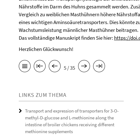
Nährstoffe im Darm des Huhns gesammelt werden. Zusä
Vergleich zu weiblichen Masthühnern höhere Nährstof
eines wichtigen Aminsoäuretransporters. Dies könnte zu
Wachstumsleistung männlicher Masthühner beitragen.
Das vollständige Manuskript finden Sie hier:
https://doi.
Herzlichen Glückwunsch!
5 / 35
LINKS ZUM THEMA
Transport and expression of transporters for 3-O-
methyl-D-glucose and L-methionine along the
intestine of broiler chickens receiving different
methionine supplements