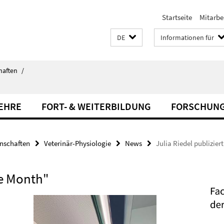
Startseite
Mitarbe
DE
Informationen für
haften
/
LEHRE
FORT- & WEITERBILDUNG
FORSCHUN
enschaften
Veterinär-Physiologie
News
Julia Riedel publizier
he Month"