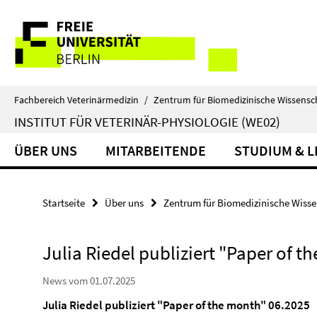
Springe
Service-
direkt
zu
Navigation
Inhalt
Fachbereich Veterinärmedizin
/
Zentrum für Biomedizinische Wissensc
INSTITUT FÜR VETERINÄR-PHYSIOLOGIE (WE02)
ÜBER UNS
MITARBEITENDE
STUDIUM & 
Startseite
Über uns
Zentrum für Biomedizinische Wiss
Julia Riedel publiziert "Paper of t
News vom 01.07.2025
Julia Riedel publiziert "Paper of the month" 06.2025