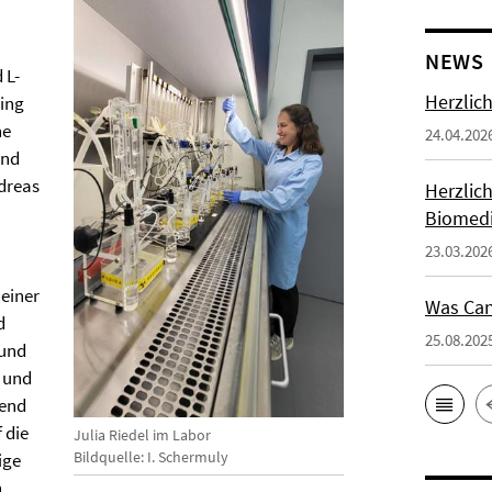
NEWS
 L-
Herzlich
ving
he
24.04.202
ind
ndreas
Herzlic
Biomedi
23.03.202
 einer
Was Can
d
25.08.202
 und
 und
rend
 die
Julia Riedel im Labor
Bildquelle: I. Schermuly
ige
n