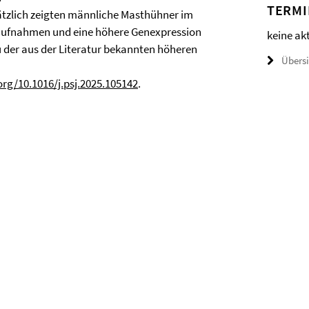
TERMI
tzlich zeigten männliche Masthühner im
faufnahmen und eine höhere Genexpression
keine ak
 der aus der Literatur bekannten höheren
Übers
org/10.1016/j.psj.2025.105142
.