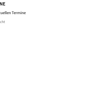
NE
tuellen Termine
icht