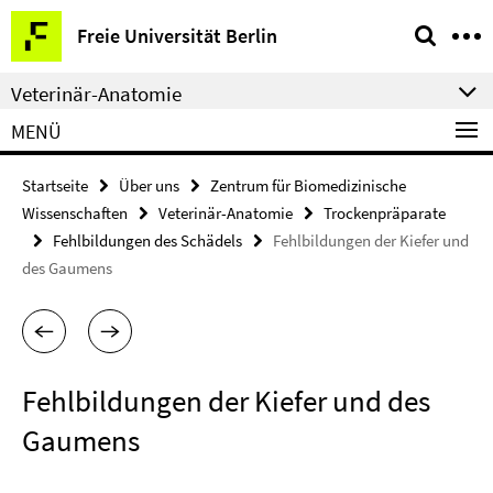
Springe
Service-
Freie Universität Berlin
direkt
Navigation
zu
Veterinär-Anatomie
Inhalt
MENÜ
Startseite
Über uns
Zentrum für Biomedizinische
Wissenschaften
Veterinär-Anatomie
Trockenpräparate
Fehlbildungen des Schädels
Fehlbildungen der Kiefer und
des Gaumens
Fehlbildungen der Kiefer und des
Gaumens