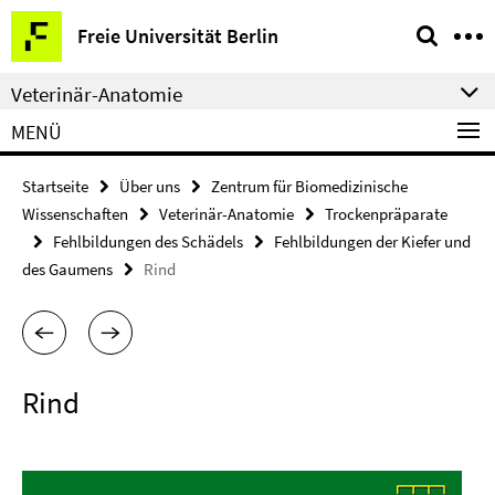
Springe
Service-
Freie Universität Berlin
direkt
Navigation
zu
Veterinär-Anatomie
Inhalt
MENÜ
Startseite
Über uns
Zentrum für Biomedizinische
Wissenschaften
Veterinär-Anatomie
Trockenpräparate
Fehlbildungen des Schädels
Fehlbildungen der Kiefer und
des Gaumens
Rind
Rind