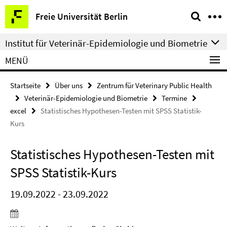
Springe
Service-
Freie Universität Berlin
direkt
Navigation
zu
Institut für Veterinär-Epidemiologie und Biometrie
Inhalt
MENÜ
Startseite
Über uns
Zentrum für Veterinary Public Health
Veterinär-Epidemiologie und Biometrie
Termine
excel
Statistisches Hypothesen-Testen mit SPSS Statistik-
Kurs
Statistisches Hypothesen-Testen mit
SPSS Statistik-Kurs
19.09.2022 - 23.09.2022