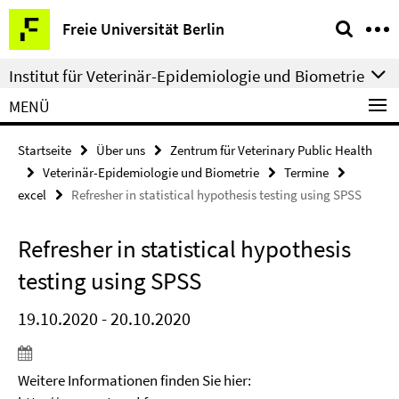
Springe
Service-
Freie Universität Berlin
direkt
Navigation
zu
Institut für Veterinär-Epidemiologie und Biometrie
Inhalt
MENÜ
Startseite
Über uns
Zentrum für Veterinary Public Health
Veterinär-Epidemiologie und Biometrie
Termine
excel
Refresher in statistical hypothesis testing using SPSS
Refresher in statistical hypothesis
testing using SPSS
19.10.2020 - 20.10.2020
Weitere Informationen finden Sie hier: