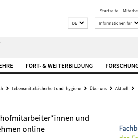
Startseite
Mitarbe
DE
Informationen für
/
LEHRE
FORT- & WEITERBILDUNG
FORSCHUN
th
Lebensmittelsicherheit und -hygiene
Über uns
Aktuell
thofmitarbeiter*innen und
ehmen online