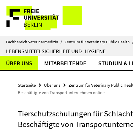
Springe
Service-
direkt
zu
Navigation
Inhalt
Fachbereich Veterinärmedizin
/
Zentrum für Veterinary Public Health
LEBENSMITTELSICHERHEIT UND -HYGIENE
ÜBER UNS
MITARBEITENDE
STUDIUM & 
Startseite
Über uns
Zentrum für Veterinary Public Heal
Beschäftigte von Transportunternehmen online
Tierschutzschulungen für Schlach
Beschäftigte von Transportuntern