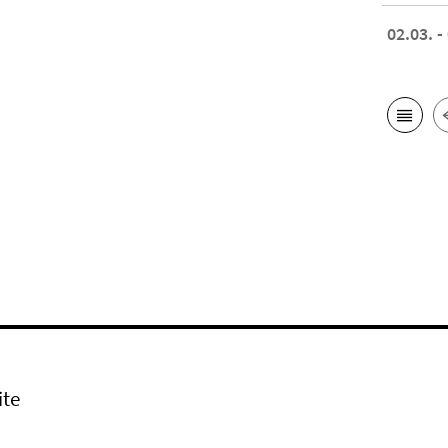
02.03. -
ite