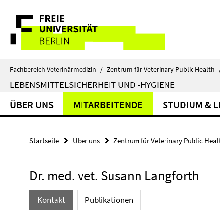
Springe
Service-
direkt
zu
Navigation
Inhalt
Fachbereich Veterinärmedizin
/
Zentrum für Veterinary Public Health
LEBENSMITTELSICHERHEIT UND -HYGIENE
ÜBER UNS
MITARBEITENDE
STUDIUM & 
Startseite
Über uns
Zentrum für Veterinary Public Heal
Dr. med. vet. Susann Langforth
Kontakt
Publikationen