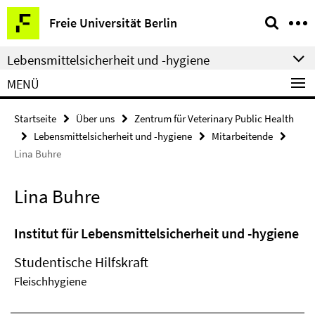
Springe
Service-
Freie Universität Berlin
direkt
Navigation
zu
Lebensmittelsicherheit und -hygiene
Inhalt
MENÜ
Startseite
Über uns
Zentrum für Veterinary Public Health
Lebensmittelsicherheit und -hygiene
Mitarbeitende
Lina Buhre
Lina Buhre
Institut für Lebensmittelsicherheit und -hygiene
Studentische Hilfskraft
Fleischhygiene