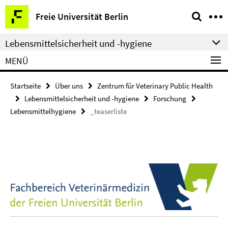
Springe
Service-
Freie Universität Berlin
direkt
Navigation
zu
Lebensmittelsicherheit und -hygiene
Inhalt
MENÜ
Startseite
Über uns
Zentrum für Veterinary Public Health
Lebensmittelsicherheit und -hygiene
Forschung
Lebensmittelhygiene
_teaserliste