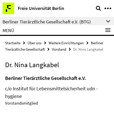
Springe
Service-
Freie Universität Berlin
direkt
Navigation
zu
Berliner Tierärztliche Gesellschaft e.V. (BTG)
Inhalt
MENÜ
Startseite
Über uns
Weitere Einrichtungen
Berliner
Tierärztliche Gesellschaft
Vorstand
Dr. Nina Langkabel
Dr. Nina Langkabel
Berliner Tierärztliche Gesellschaft e.V.
c/o Institut für Lebensmittelsicherheit udn -
hygiene
Vorstandsmitglied