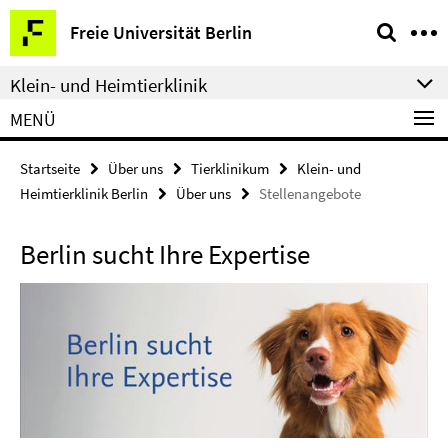
Springe
Service-
Freie Universität Berlin
direkt
Navigation
zu
Klein- und Heimtierklinik
Inhalt
MENÜ
Startseite
Über uns
Tierklinikum
Klein- und
Heimtierklinik Berlin
Über uns
Stellenangebote
Berlin sucht Ihre Expertise