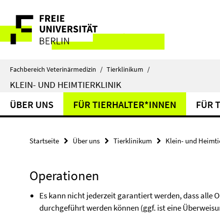
Springe
Service-
direkt
zu
Navigation
Inhalt
Fachbereich Veterinärmedizin
/
Tierklinikum
/
KLEIN- UND HEIMTIERKLINIK
ÜBER UNS
FÜR TIERHALTER*INNEN
FÜR 
Startseite
Über uns
Tierklinikum
Klein- und Heimtie
Operationen
Es kann nicht jederzeit garantiert werden, dass al
durchgeführt werden können (ggf. ist eine Überweisu