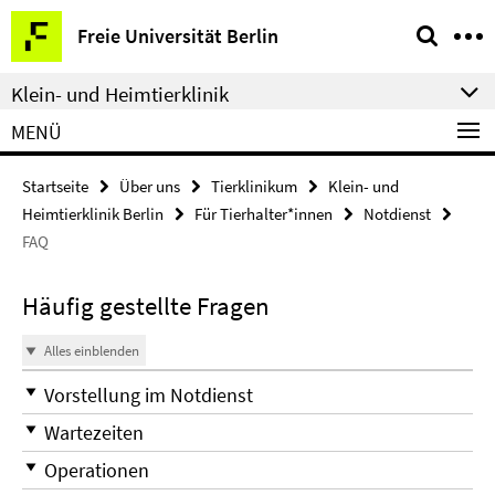
Springe
Service-
Freie Universität Berlin
direkt
Navigation
zu
Klein- und Heimtierklinik
Inhalt
MENÜ
Startseite
Über uns
Tierklinikum
Klein- und
Heimtierklinik Berlin
Für Tierhalter*innen
Notdienst
FAQ
Häufig gestellte Fragen
Alles einblenden
Vorstellung im Notdienst
Wartezeiten
Operationen