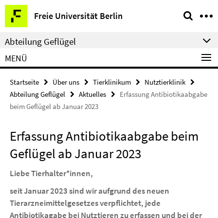
Springe
Service-
Freie Universität Berlin
direkt
Navigation
zu
Abteilung Geflügel
Inhalt
MENÜ
Startseite
Über uns
Tierklinikum
Nutztierklinik
Abteilung Geflügel
Aktuelles
Erfassung Antibiotikaabgabe
beim Geflügel ab Januar 2023
Erfassung Antibiotikaabgabe beim
Geflügel ab Januar 2023
Liebe Tierhalter*innen,
seit Januar 2023 sind wir aufgrund des neuen
Tierarzneimittelgesetzes verpflichtet, jede
Antibiotikagabe bei Nutztieren zu erfassen und bei der