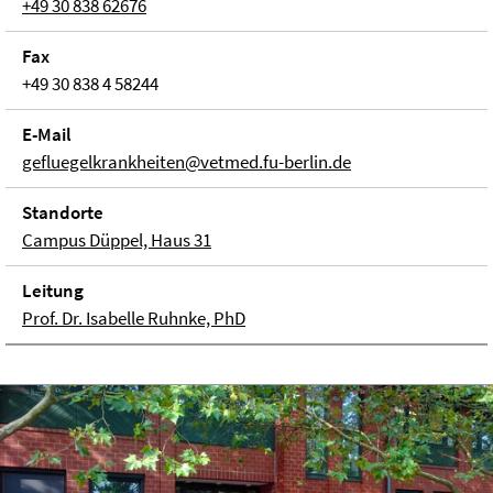
+49 30 838 62676
Fax
+49 30 838 4 58244
E-Mail
gefluegelkrankheiten@vetmed.fu-berlin.de
Stand­orte
Campus Düppel, Haus 31
Lei­tung
Prof. Dr. Isabelle Ruhnke, PhD