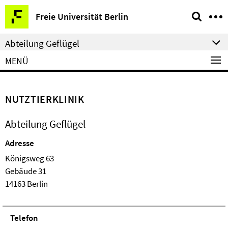
Springe
Service-
Freie Universität Berlin
direkt
Navigation
zu
Abteilung Geflügel
Inhalt
MENÜ
NUTZTIERKLINIK
Abteilung Geflügel
Adresse
Königsweg 63
Ge­bäude 31
14163 Berlin
Telefon